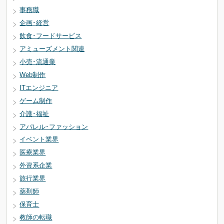
事務職
企画･経営
飲食･フードサービス
アミューズメント関連
小売･流通業
Web制作
ITエンジニア
ゲーム制作
介護･福祉
アパレル･ファッション
イベント業界
医療業界
外資系企業
旅行業界
薬剤師
保育士
教師の転職