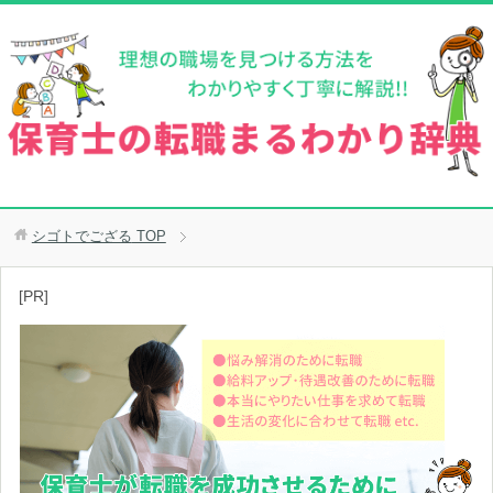
シゴトでござる
TOP
[PR]