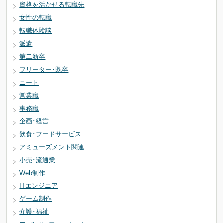
資格を活かせる転職先
女性の転職
転職体験談
派遣
第二新卒
フリーター･既卒
ニート
営業職
事務職
企画･経営
飲食･フードサービス
アミューズメント関連
小売･流通業
Web制作
ITエンジニア
ゲーム制作
介護･福祉