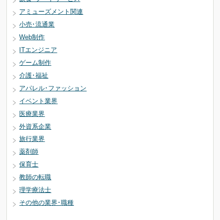
アミューズメント関連
小売･流通業
Web制作
ITエンジニア
ゲーム制作
介護･福祉
アパレル･ファッション
イベント業界
医療業界
外資系企業
旅行業界
薬剤師
保育士
教師の転職
理学療法士
その他の業界･職種