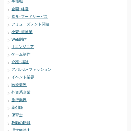
事務職
企画･経営
飲食･フードサービス
アミューズメント関連
小売･流通業
Web制作
ITエンジニア
ゲーム制作
介護･福祉
アパレル･ファッション
イベント業界
医療業界
外資系企業
旅行業界
薬剤師
保育士
教師の転職
理学療法士