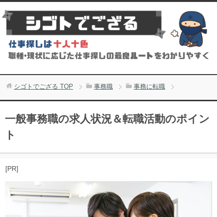
シゴトでござる
TOP
事務職
事務に転職
一般事務職の求人状況＆転職活動のポイン
ト
[PR]