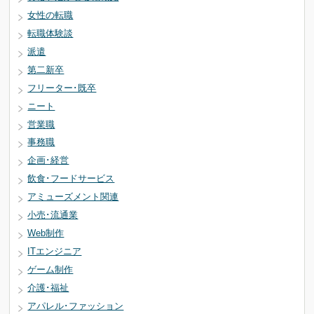
女性の転職
転職体験談
派遣
第二新卒
フリーター･既卒
ニート
営業職
事務職
企画･経営
飲食･フードサービス
アミューズメント関連
小売･流通業
Web制作
ITエンジニア
ゲーム制作
介護･福祉
アパレル･ファッション