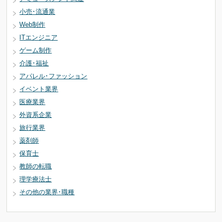
小売･流通業
Web制作
ITエンジニア
ゲーム制作
介護･福祉
アパレル･ファッション
イベント業界
医療業界
外資系企業
旅行業界
薬剤師
保育士
教師の転職
理学療法士
その他の業界･職種