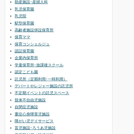
助産施設･産婦人科
乳児保育園
乳児院
駅型保育園
高齢者施設併設保育所
保育ママ
保育コンシェルジュ
認証保育園
企業内保育所
学童保育所･放課後スクール
認定こども園
託児所（定期利用･一時利用）
デパートやレジャー施設の託児所
不定期イベントの託児スペース
肢体不自由児施設
自閉症児施設
重症心身障害児施設
障がい児デイサービス
盲児施設･ろうあ児施設