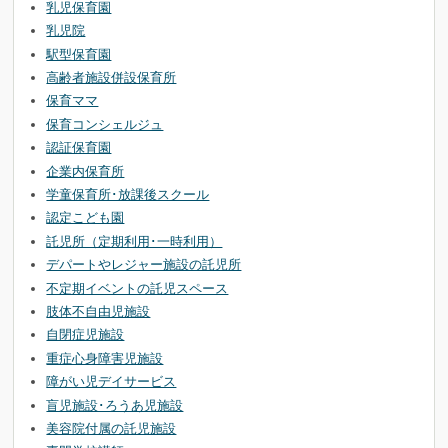
乳児保育園
乳児院
駅型保育園
高齢者施設併設保育所
保育ママ
保育コンシェルジュ
認証保育園
企業内保育所
学童保育所･放課後スクール
認定こども園
託児所（定期利用･一時利用）
デパートやレジャー施設の託児所
不定期イベントの託児スペース
肢体不自由児施設
自閉症児施設
重症心身障害児施設
障がい児デイサービス
盲児施設･ろうあ児施設
美容院付属の託児施設