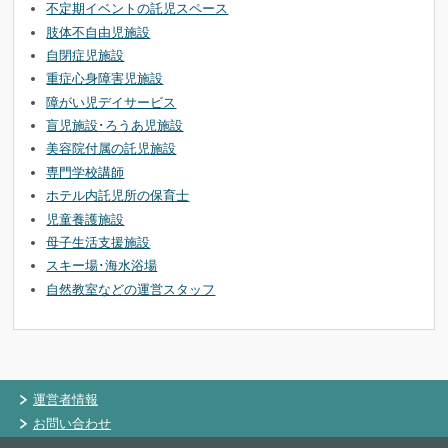
不定期イベントの託児スペース
肢体不自由児施設
自閉症児施設
重症心身障害児施設
障がい児デイサービス
盲児施設･ろうあ児施設
美容院付属の託児施設
専門学校講師
ホテル内託児所の保育士
児童養護施設
母子生活支援施設
スキー場･海水浴場
自然教室などの運営スタッフ
運営者情報
お問い合わせ