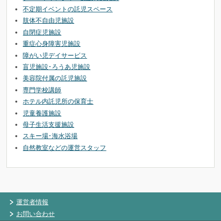
不定期イベントの託児スペース
肢体不自由児施設
自閉症児施設
重症心身障害児施設
障がい児デイサービス
盲児施設･ろうあ児施設
美容院付属の託児施設
専門学校講師
ホテル内託児所の保育士
児童養護施設
母子生活支援施設
スキー場･海水浴場
自然教室などの運営スタッフ
運営者情報
お問い合わせ